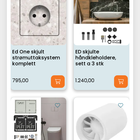
Ed One skjult
ED skjulte
strømuttaksystem
håndkleholdere,
komplett
sett a 3 stk
795,00
1.240,00