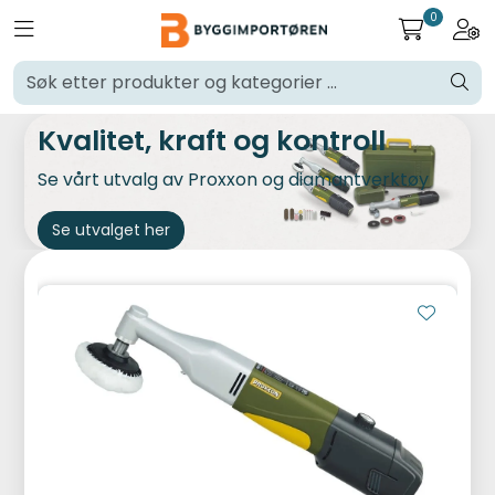
Skip to main content
0
Toggle navigation
Togg
Verktøy og maskiner
Kvalitet, kraft og kontroll
Steinpleie
Se vårt utvalg av Proxxon og diamantverktøy
Byggevarer
Se utvalget her
Murer
Fliser
Varemerker