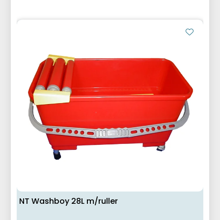
NT Washboy 28L m/ruller