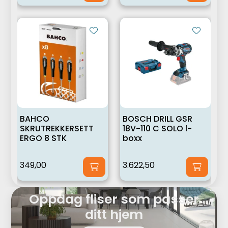
BAHCO
BOSCH DRILL GSR
SKRUTREKKERSETT
18V-110 C SOLO l-
ERGO 8 STK
boxx
349,00
3.622,50
Oppdag fliser som passer
ditt hjem