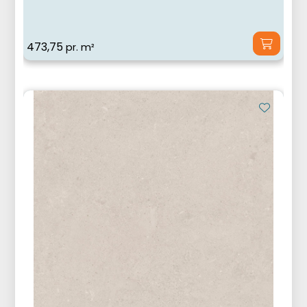
473,75
pr. m²