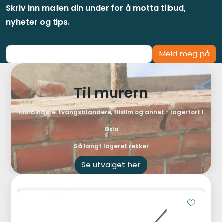
Skriv inn mailen din under for å motta tilbud,
nyheter og tips.
Meld meg på
Til murern
Murbindere, tvangsblandere, flislim og annet - lagerført i
Oslo
Så langt lageret rekker
Se utvalget her