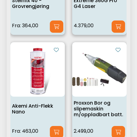
Steinfix 40 -
Extreme 360G Pro
Grovrengjøring
G4 Laser
Fra:
364,00
4.379,00
Proxxon Bor og
Akemi Anti-Flekk
slipemaskin
Nano
m/oppladbart batt.
Fra:
463,00
2.499,00