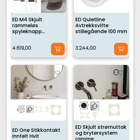
ED M4 Skjult
ED Quietline
rammeløs
Avtrekksvifte
spyleknapp
stillegående 100 mm
UNIVERSAL (10 in 1)
4.619,00
3.244,00
ED Skjult strømuttak
ED One Stikkontakt
og brytersystem
innfelt Hvit
ramme