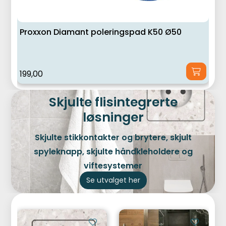
Proxxon Diamant poleringspad K50 Ø50
199,00
Skjulte flisintegrerte
løsninger
Skjulte stikkontakter og brytere, skjult
spyleknapp, skjulte håndkleholdere og
viftesystemer
Se utvalget her