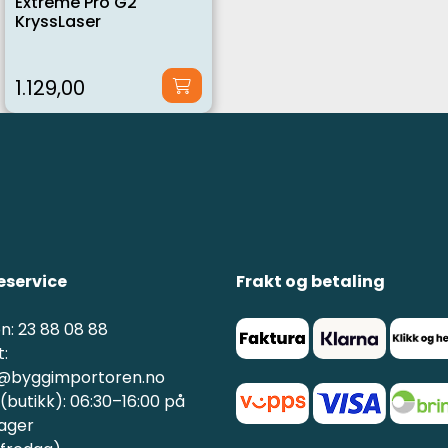
Extreme Pro G2
KryssLaser
1.129,00
service
Frakt og betaling
n: 23 88 08 88
:
@byggimportoren.no
butikk): 06:30–16:00 på
ager