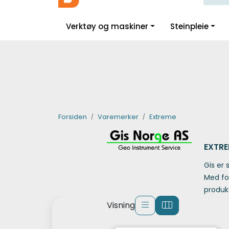
Skip to main content
|
|
|
Facebook
Instagram
LinkedIn
Verktøy og maskiner
Steinpleie
Forsiden
Varemerker
Extreme
EXTRE
Gis er 
Med fo
produkt
Visning