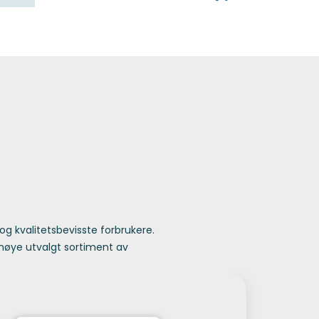
0
Kundeservice
Favoritter
Logg inn
g kvalitetsbevisste forbrukere.
 nøye utvalgt sortiment av