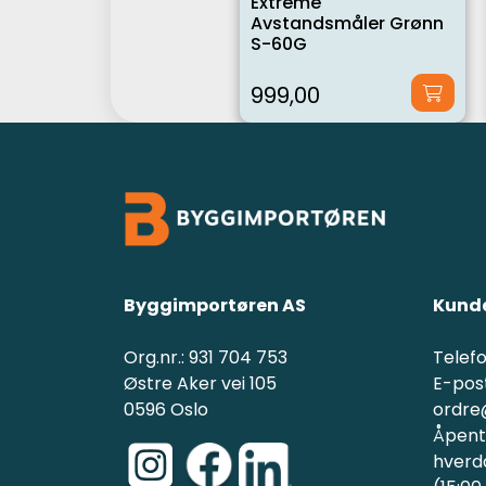
Extreme
Avstandsmåler Grønn
S-60G
999,00
Byggimportøren AS
Kunde
Org.nr.: 931 704 753
Telefo
Østre Aker vei 105
E-post
0596 Oslo
ordre
Åpent(
hverd