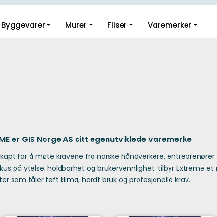
Guider og inspirasjon
Byggevarer
Murer
Fliser
Varemerker
Klikk og hent i Oslo
ME er GIS Norge AS sitt egenutviklede varemerke
skapt for å møte kravene fra norske håndverkere, entreprenører o
kus på ytelse, holdbarhet og brukervennlighet, tilbyr Extreme et
er som tåler tøft klima, hardt bruk og profesjonelle krav.