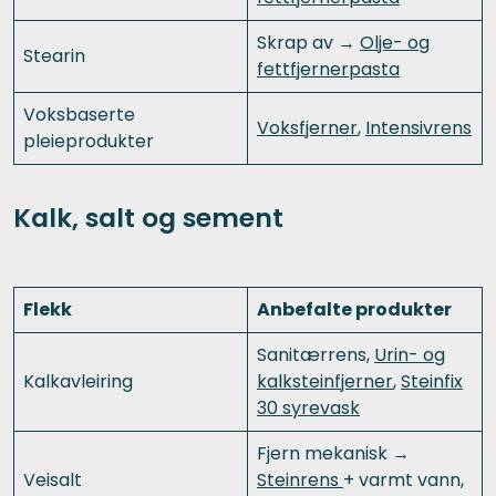
Skrap av →
Olje- og
Stearin
fettfjernerpasta
Voksbaserte
Voksfjerner
,
Intensivrens
pleieprodukter
Kalk, salt og sement
Flekk
Anbefalte produkter
Sanitærrens,
Urin- og
Kalkavleiring
kalksteinfjerner
,
Steinfix
30 syrevask
Fjern mekanisk →
Veisalt
Steinrens
+ varmt vann,