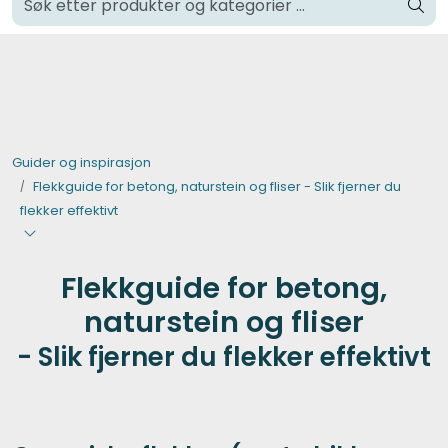
Skip to main content
Klikk og hent i Oslo
Verktøy og maskiner
Steinpleie
Guider og inspirasjon
Flekkguide for betong, naturstein og fliser - Slik fjerner du
Byggevarer
flekker effektivt
Murer
Flekkguide for betong,
Fliser
naturstein og fliser
- Slik fjerner du flekker effektivt
Varemerker