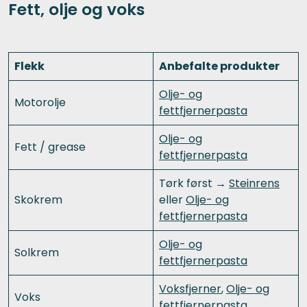
Fett, olje og voks
Flekk
Anbefalte produkter
Olje- og
Motorolje
fettfjernerpasta
Olje- og
Fett / grease
fettfjernerpasta
Tørk først →
Steinrens
Skokrem
eller
Olje- og
fettfjernerpasta
Olje- og
Solkrem
fettfjernerpasta
Voksfjerner
,
Olje- og
Voks
fettfjernerpasta