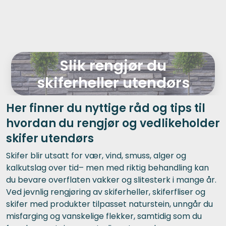
Skip to main content
Verktøy og maskiner
Slik rengjør du
Steinpleie
skiferheller utendørs
Byggevarer
Her finner du nyttige råd og tips til
hvordan du rengjør og vedlikeholder
Murer
skifer utendørs
Fliser
Skifer blir utsatt for vær, vind, smuss, alger og
kalkutslag over tid– men med riktig behandling kan
du bevare overflaten vakker og slitesterk i mange år.
Varemerker
Ved jevnlig rengjøring av skiferheller, skiferfliser og
skifer med produkter tilpasset naturstein, unngår du
misfarging og vanskelige flekker, samtidig som du