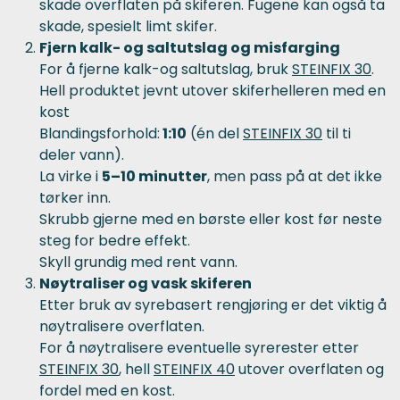
skade overflaten på skiferen. Fugene kan også ta
skade, spesielt limt skifer.
Fjern kalk- og saltutslag og misfarging
For å fjerne kalk-og saltutslag, bruk
STEINFIX 30
.
Hell produktet jevnt utover skiferhelleren med en
kost
Blandingsforhold:
1:10
(én del
STEINFIX 30
til ti
deler vann).
La virke i
5–10 minutter
, men pass på at det ikke
tørker inn.
Skrubb gjerne med en børste eller kost før neste
steg for bedre effekt.
Skyll grundig med rent vann.
Nøytraliser og vask skiferen
Etter bruk av syrebasert rengjøring er det viktig å
nøytralisere overflaten.
For å nøytralisere eventuelle syrerester etter
STEINFIX 30
, hell
STEINFIX 40
utover overflaten og
fordel med en kost.