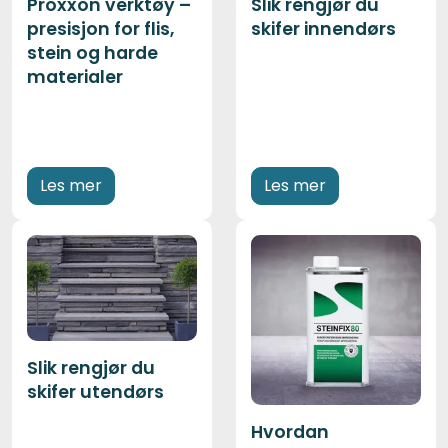
Proxxon verktøy –
Slik rengjør du
presisjon for flis,
skifer innendørs
stein og harde
materialer
Les mer
Les mer
Slik rengjør du
skifer utendørs
Hvordan