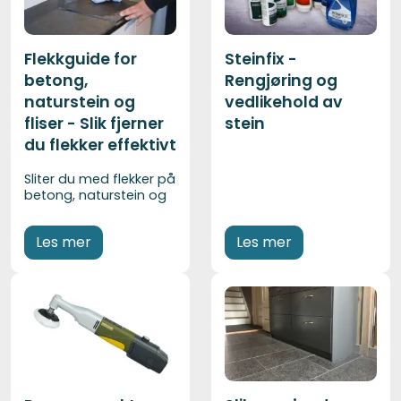
Flekkguide for
Steinfix -
betong,
Rengjøring og
naturstein og
vedlikehold av
fliser - Slik fjerner
stein
du flekker effektivt
Sliter du med flekker på
betong, naturstein og
keramiske fliser? I
denne komplette
Les mer
Les mer
flekkguiden får du en
enkel oversikt over
hvordan du fjerner olje,
rust, kalk, rødvin,
maling og andre
vanlige flekker – både
inne og ute. Finn riktig
renseprodukt og
metode for et trygt og
effektivt