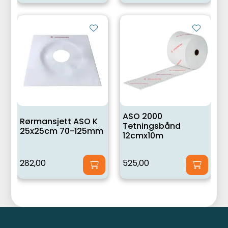
ASO 2000
Rørmansjett ASO K
Tetningsbånd
25x25cm 70-125mm
12cmx10m
282,00
525,00