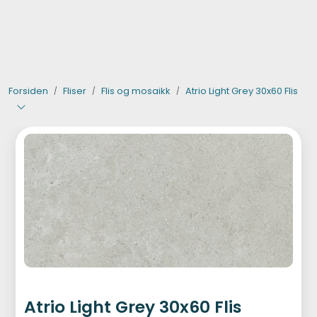
Skip to main content
Verktøy og maskiner
Forsiden
Fliser
Flis og mosaikk
Atrio Light Grey 30x60 Flis
Steinpleie
Byggevarer
Murer
Fliser
Varemerker
Atrio Light Grey 30x60 Flis