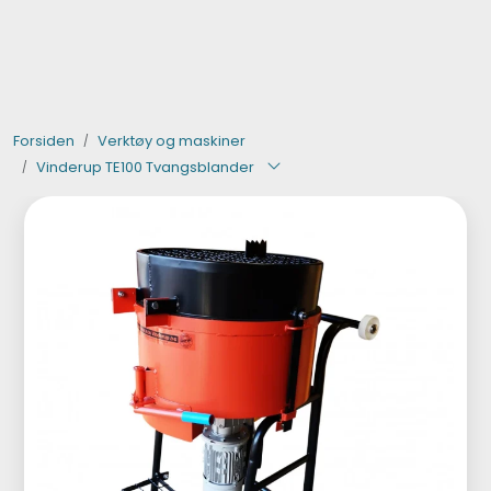
Skip to main content
Verktøy og maskiner
Forsiden
Verktøy og maskiner
Steinpleie
Vinderup TE100 Tvangsblander
Byggevarer
Murer
Fliser
Varemerker