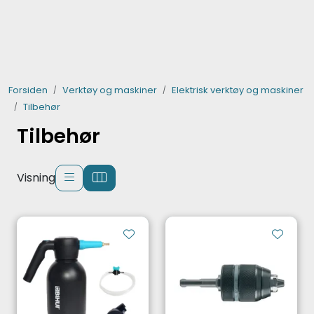
Skip to main content
Verktøy og maskiner
Forsiden
Verktøy og maskiner
Elektrisk verktøy og maskiner
Steinpleie
Tilbehør
Tilbehør
Byggevarer
Murer
Visning
Fliser
Varemerker