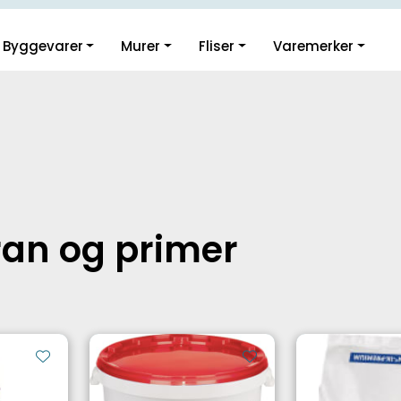
Guider og inspirasjon
Byggevarer
Murer
Fliser
Varemerker
Klikk og hent i Oslo
an og primer