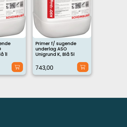
gende
Primer f/ sugende
O
underlag ASO
å 1l
Unigrund K, Blå 5l
743,00