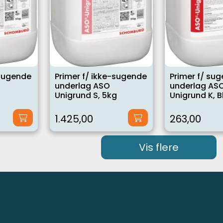
-sugende
Primer f/ ikke-sugende
Primer f/ su
underlag ASO
underlag AS
Unigrund S, 5kg
Unigrund K, Bl
1.425,00
263,00
Vis flere