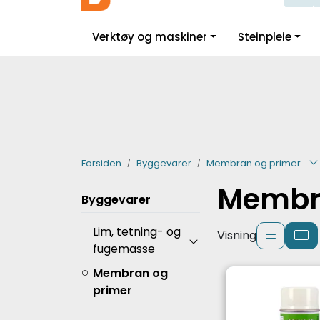
Skip to main content
|
|
|
Facebook
Instagram
LinkedIn
Verktøy og maskiner
Steinpleie
Forsiden
Byggevarer
Membran og primer
Membr
Byggevarer
Lim, tetning- og
Visning
fugemasse
Membran og
primer