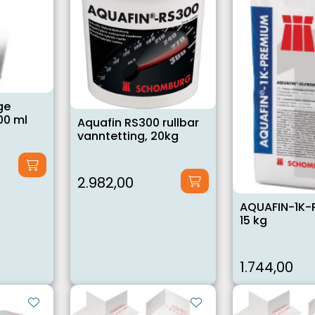
ge
00 ml
Aquafin RS300 rullbar
vanntetting, 20kg
2.982,00
AQUAFIN-1K-
15 kg
1.744,00