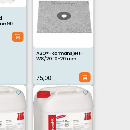
d
rne 90
ASO®-Rørmansjett-
W8/20 10-20 mm
75,00