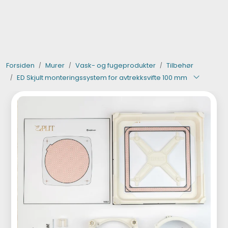
Skip to main content
Verktøy og maskiner
Forsiden
Murer
Vask- og fugeprodukter
Tilbehør
Steinpleie
ED Skjult monteringssystem for avtrekksvifte 100 mm
Byggevarer
Murer
Fliser
Varemerker