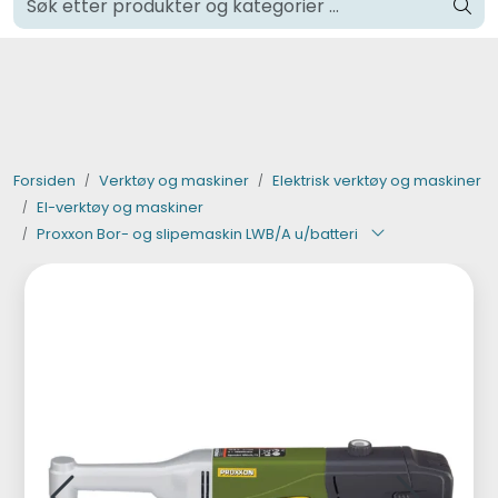
Skip to main content
Klikk og hent i Oslo
Verktøy og maskiner
Steinpleie
Forsiden
Verktøy og maskiner
Elektrisk verktøy og maskiner
El-verktøy og maskiner
Byggevarer
Proxxon Bor- og slipemaskin LWB/A u/batteri
Murer
Fliser
Varemerker