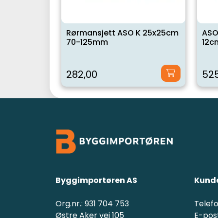
Rørmansjett ASO K 25x25cm
ASO
70-125mm
12c
282,00
525
Byggimportøren AS
Kunde
Org.nr.: 931 704 753
Telefo
Østre Aker vei 105
E-post