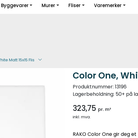
Byggevarer
Murer
Fliser
Varemerker
Guider og inspirasjon
ite Matt 15x15 Flis
Color One, Whit
Produktnummer:
13196
Lagerbeholdning:
50+ på l
323,75
pr. m²
inkl. mva.
RAKO Color One gir deg et