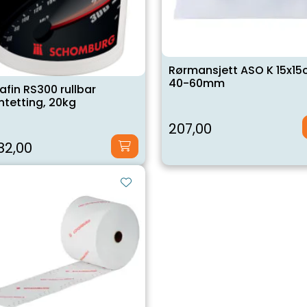
Rørmansjett ASO K 15x1
40-60mm
fin RS300 rullbar
ntetting, 20kg
207,00
82,00