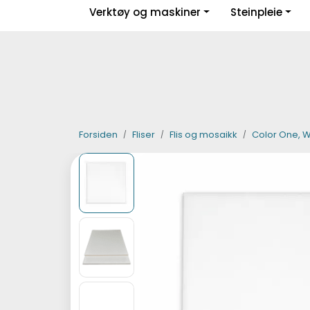
Skip to main content
Verktøy og maskiner
Steinpleie
|
|
|
Facebook
Instagram
LinkedIn
Forsiden
Fliser
Flis og mosaikk
Color One, Wh