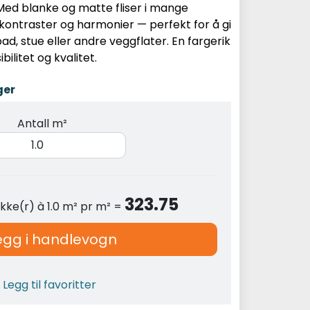
Med blanke og matte fliser i mange
ontraster og harmonier — perfekt for å gi
bad, stue eller andre veggflater. En fargerik
ilitet og kvalitet.
ger
Antall m²
323.75
kke(r) à 1.0 m² pr m² =
egg i handlevogn
Legg til favoritter