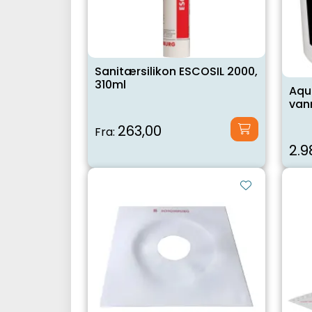
Sanitærsilikon ESCOSIL 2000,
310ml
Aqua
van
263,00
Fra:
2.9