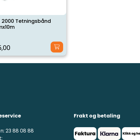
 2000 Tetningsbånd
mx10m
,00
service
Frakt og betaling
n: 23 88 08 88
: