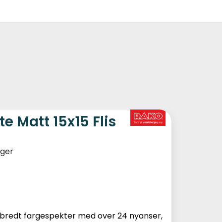
0
Kundeservice
Favoritter
Logg inn
e Matt 15x15 Flis
ager
 bredt fargespekter med over 24 nyanser,