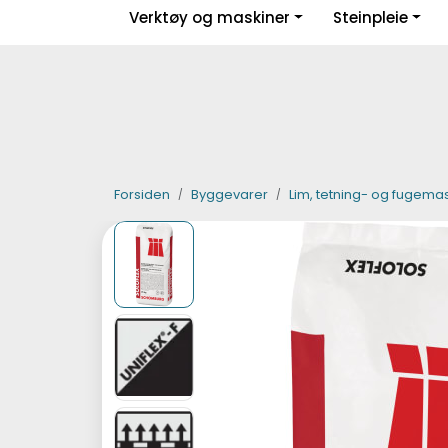
Skip to main content
Verktøy og maskiner
Steinpleie
|
|
|
Facebook
Instagram
LinkedIn
Forsiden
Byggevarer
Lim, tetning- og fugema