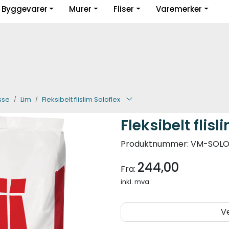
Byggevarer
Murer
Fliser
Varemerker
Guider og inspirasjon
sse
Lim
Fleksibelt flislim Soloflex
Fleksibelt flisl
Produktnummer:
VM-SOLOF
244,00
Fra:
inkl. mva.
V