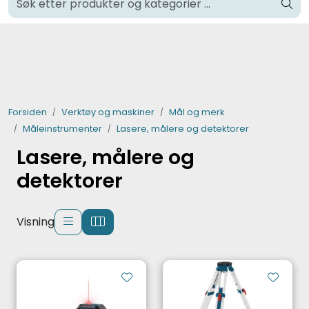
Skip to main content
Klikk og hent i Oslo
Verktøy og maskiner
Steinpleie
Forsiden
Verktøy og maskiner
Mål og merk
Måleinstrumenter
Lasere, målere og detektorer
Byggevarer
Lasere, målere og
Murer
detektorer
Fliser
Visning
Varemerker