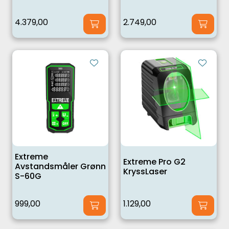
4.379,00
2.749,00
Extreme
Extreme Pro G2
Avstandsmåler Grønn
KryssLaser
S-60G
999,00
1.129,00