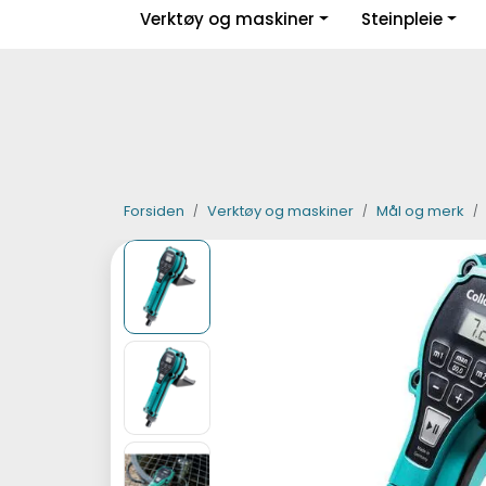
Skip to main content
Verktøy og maskiner
Steinpleie
|
|
|
Facebook
Instagram
LinkedIn
Forsiden
Verktøy og maskiner
Mål og merk