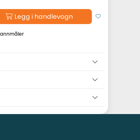
Legg i handlevogn
 vannmåler