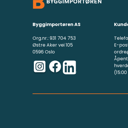
Byggimportøren AS
Kunde
Org.nr.: 931 704 753
Telefo
Østre Aker vei 105
E-post
0596 Oslo
ordre
Åpent(
hverd
(15:00