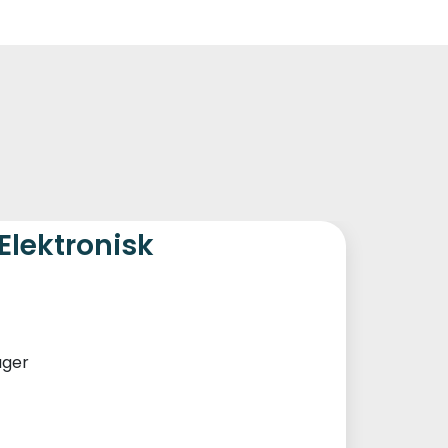
0
Kundeservice
Favoritter
Logg inn
Elektronisk
ager