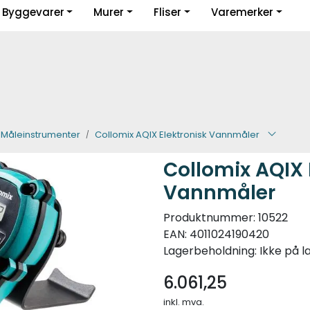
Byggevarer
Murer
Fliser
Varemerker
Guider og inspirasjon
Måleinstrumenter
Collomix AQIX Elektronisk Vannmåler
Collomix AQIX 
Vannmåler
Produktnummer:
10522
EAN:
4011024190420
Lagerbeholdning:
Ikke på l
6.061,25
inkl. mva.