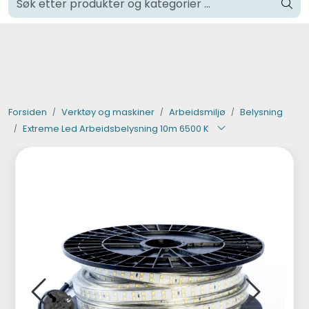
Skip to main content
Klikk og hent i Oslo
Verktøy og maskiner
Steinpleie
Forsiden
Verktøy og maskiner
Arbeidsmiljø
Belysning
Extreme Led Arbeidsbelysning 10m 6500 K
Byggevarer
Murer
Fliser
Varemerker