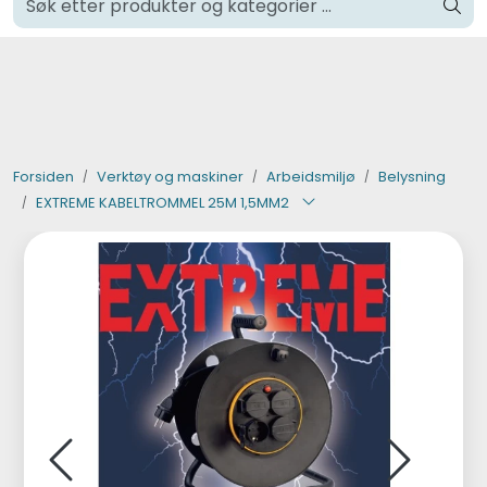
Skip to main content
Klikk og hent i Oslo
Verktøy og maskiner
Steinpleie
Forsiden
Verktøy og maskiner
Arbeidsmiljø
Belysning
EXTREME KABELTROMMEL 25M 1,5MM2
Byggevarer
Murer
Fliser
Varemerker