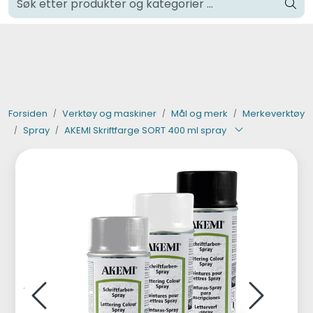
Skip to main content
Klikk og hent i Oslo
Verktøy og maskiner
Steinpleie
Forsiden
Verktøy og maskiner
Mål og merk
Merkeverktøy
Spray
AKEMI Skriftfarge SORT 400 ml spray
Byggevarer
Murer
Fliser
Varemerker