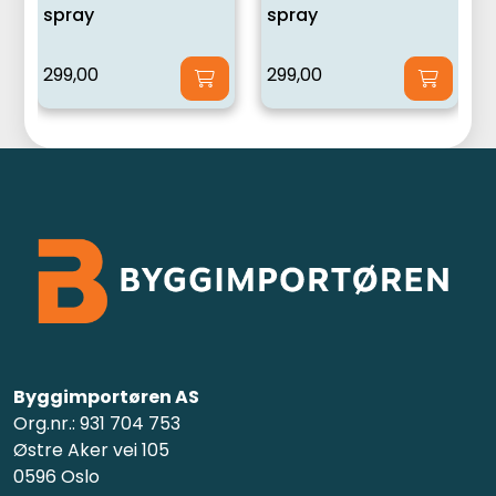
spray
spray
299,00
299,00
Byggimportøren AS
Org.nr.: 931 704 753
Østre Aker vei 105
0596 Oslo