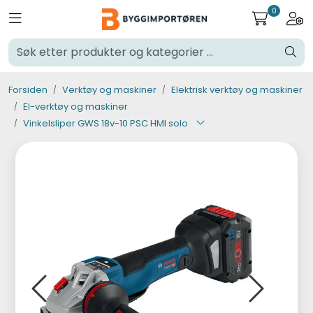
Skip to main content
0
Toggle navigation
Togg
Verktøy og maskiner
Forsiden
Verktøy og maskiner
Elektrisk verktøy og maskiner
Steinpleie
El-verktøy og maskiner
Vinkelsliper GWS 18v-10 PSC HMI solo
Byggevarer
Murer
Fliser
Varemerker