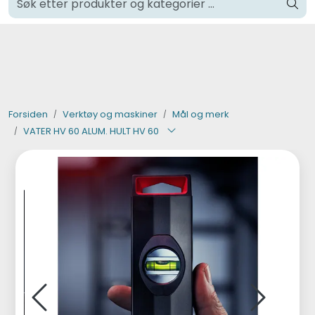
Skip to main content
Klikk og hent i Oslo
Verktøy og maskiner
Steinpleie
Forsiden
Verktøy og maskiner
Mål og merk
VATER HV 60 ALUM. HULT HV 60
Byggevarer
Murer
Fliser
Varemerker