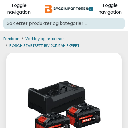
Skip to main content
Toggle
Toggle
0
navigation
navigation
Verktøy og maskiner
Forsiden
Verktøy og maskiner
Steinpleie
BOSCH STARTSETT 18V 2X5,5AH EXPERT
Byggevarer
Murer
Fliser
Varemerker