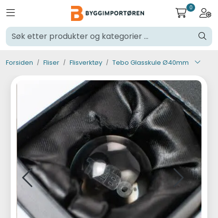
Skip to main content
0
Toggle navigation
Togg
Verktøy og maskiner
Forsiden
Fliser
Flisverktøy
Tebo Glasskule Ø40mm
Steinpleie
Byggevarer
Murer
Fliser
Varemerker