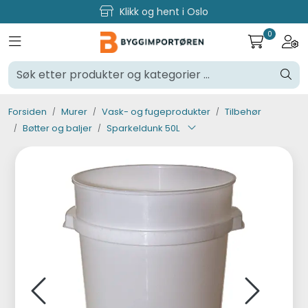
Skip to main content
Klikk og hent i Oslo
0
Toggle navigation
Togg
Verktøy og maskiner
Steinpleie
Forsiden
Murer
Vask- og fugeprodukter
Tilbehør
Bøtter og baljer
Sparkeldunk 50L
Byggevarer
Murer
Fliser
Varemerker