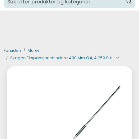
Skip to main content
Klikk og hent i Oslo
Verktøy og maskiner
Steinpleie
Forsiden
Murer
Skagen Ekspansjonsbindere 400 Mm Ø4, A 250 Stk
Byggevarer
Murer
Fliser
Varemerker