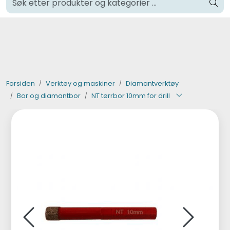
Skip to main content
Klikk og hent i Oslo
Verktøy og maskiner
Steinpleie
Forsiden
Verktøy og maskiner
Diamantverktøy
Bor og diamantbor
NT tørrbor 10mm for drill
Byggevarer
Murer
Fliser
Varemerker