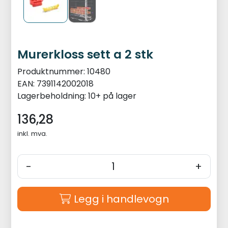
Murerkloss sett a 2 stk
Produktnummer:
10480
EAN:
7391142002018
Lagerbeholdning:
10+ på lager
136,28
inkl. mva.
-
+
Legg i handlevogn