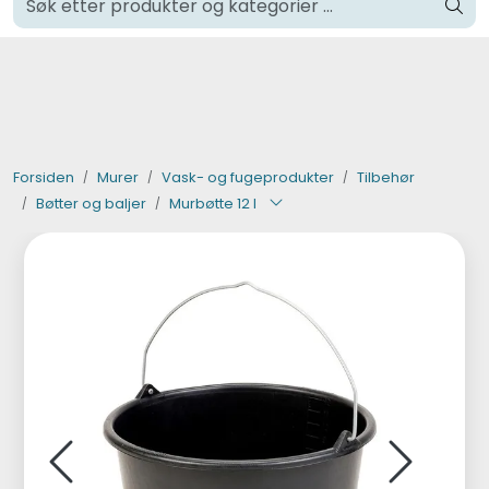
Skip to main content
Klikk og hent i Oslo
Verktøy og maskiner
Steinpleie
Forsiden
Murer
Vask- og fugeprodukter
Tilbehør
Bøtter og baljer
Murbøtte 12 l
Byggevarer
Murer
Fliser
Varemerker