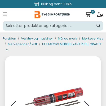
Skip to main content
Klikk og hent i Oslo
0
Toggle navigation
Togg
Verktøy og maskiner
Steinpleie
Forsiden
Verktøy og maskiner
Mål og merk
Merkeverktøy
Merkepenner / kritt
HULTAFORS MERKEBLYANT REFILL GRAFITT
Byggevarer
Murer
Fliser
Varemerker