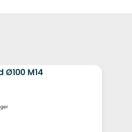
0
Kundeservice
Favoritter
Logg inn
d Ø100 M14
ager