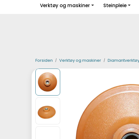
Skip to main content
Verktøy og maskiner
Steinpleie
|
|
|
Facebook
Instagram
LinkedIn
Forsiden
Verktøy og maskiner
Diamantverktø