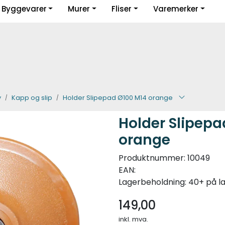
Byggevarer
Murer
Fliser
Varemerker
Guider og inspirasjon
y
Kapp og slip
Holder Slipepad Ø100 M14 orange
Holder Slipepa
orange
Produktnummer:
10049
EAN:
Lagerbeholdning:
40+ på l
149,00
inkl. mva.