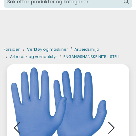
Skip to main content
Klikk og hent i Oslo
Verktøy og maskiner
Steinpleie
Forsiden
Verktøy og maskiner
Arbeidsmiljø
Arbeids- og verneutstyr
ENGANGSHANSKE NITRIL STR L
Byggevarer
Murer
Fliser
Varemerker