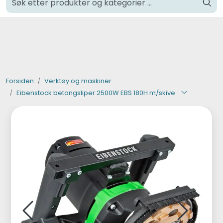
Skip to main content
Klikk og hent i Oslo
Verktøy og maskiner
Steinpleie
Forsiden
Verktøy og maskiner
Eibenstock betongsliper 2500W EBS 180H m/skive
Byggevarer
Murer
Fliser
Varemerker