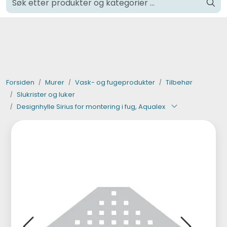
Skip to main content
Klikk og hent i Oslo
Verktøy og maskiner
Steinpleie
Forsiden
Murer
Vask- og fugeprodukter
Tilbehør
Slukrister og luker
Byggevarer
Designhylle Sirius for montering i fug, Aqualex
Murer
Fliser
Varemerker