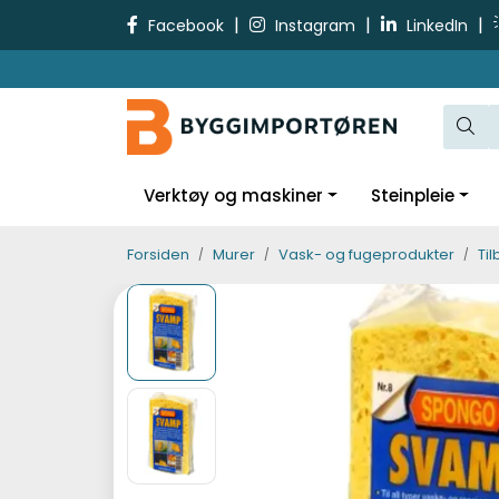
Skip to main content
|
|
|
Facebook
Instagram
LinkedIn
Verktøy og maskiner
Steinpleie
Forsiden
Murer
Vask- og fugeprodukter
Ti