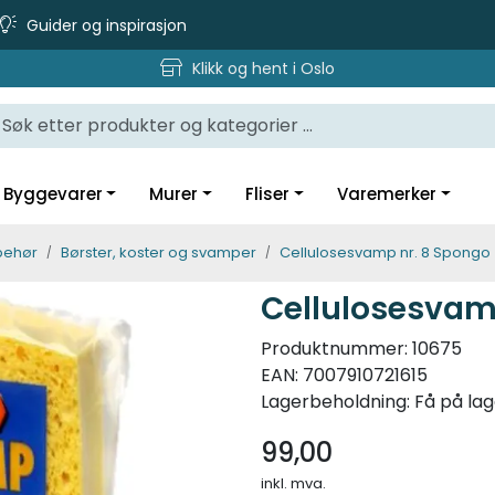
Guider og inspirasjon
Klikk og hent i Oslo
Byggevarer
Murer
Fliser
Varemerker
lbehør
Børster, koster og svamper
Cellulosesvamp nr. 8 Spongo
Cellulosesvam
Produktnummer:
10675
EAN:
7007910721615
Lagerbeholdning:
Få på lag
99,00
inkl. mva.