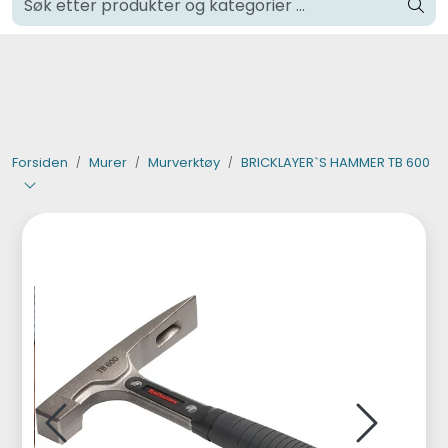
Skip to main content
Klikk og hent i Oslo
Verktøy og maskiner
Steinpleie
Forsiden
Murer
Murverktøy
BRICKLAYER`S HAMMER TB 600
Byggevarer
Murer
Fliser
Varemerker