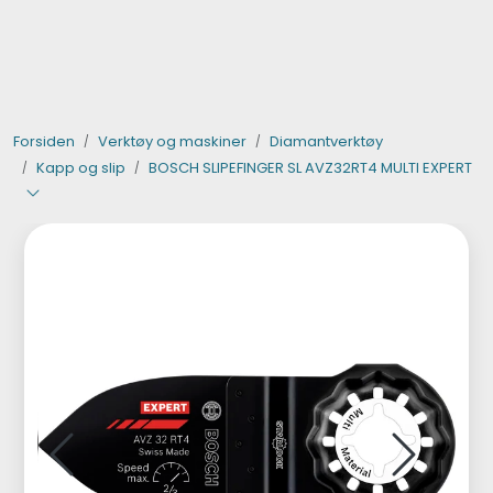
Skip to main content
Verktøy og maskiner
Forsiden
Verktøy og maskiner
Diamantverktøy
Steinpleie
Kapp og slip
BOSCH SLIPEFINGER SL AVZ32RT4 MULTI EXPERT
Byggevarer
Murer
Fliser
Varemerker