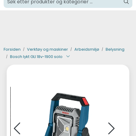
Skip to main content
Klikk og hent i Oslo
Verktøy og maskiner
Steinpleie
Forsiden
Verktøy og maskiner
Arbeidsmiljø
Belysning
Bosch lykt GLI 18v-1900 solo
Byggevarer
Murer
Fliser
Varemerker