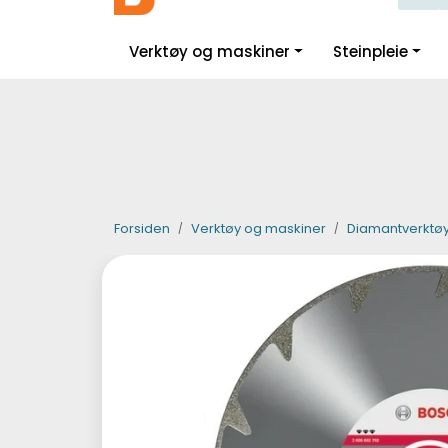
Skip to main content
|
|
|
Facebook
Instagram
LinkedIn
Verktøy og maskiner
Steinpleie
Forsiden
Verktøy og maskiner
Diamantverktø