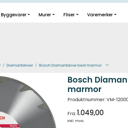
Guider og inspirasjon
Byggevarer
Murer
Fliser
Varemerker
Klikk og hent i Oslo
y
Diamantskiver
Bosch Diamantskive best marmor
Bosch Diamant
marmor
Produktnummer:
VM-1200
1.049,00
Fra:
inkl. mva.