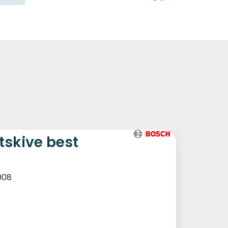
0
Kundeservice
Favoritter
Logg inn
skive best
008