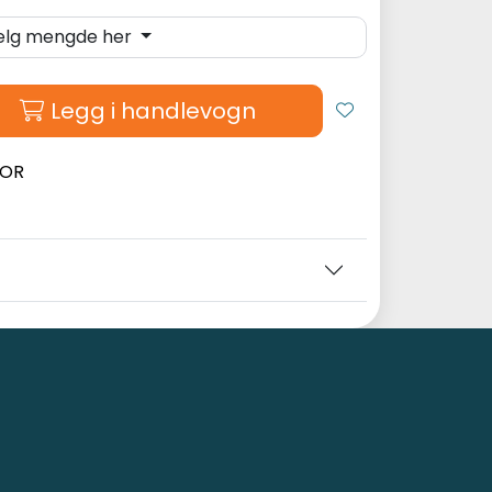
elg mengde her
Legg i handlevogn
MOR