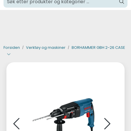
Skip to main content
Klikk og hent i Oslo
Verktøy og maskiner
Steinpleie
Forsiden
Verktøy og maskiner
BORHAMMER GBH 2-26 CASE
Byggevarer
Murer
Fliser
Varemerker