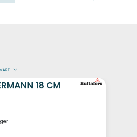
0
Kundeservice
Favoritter
Logg inn
SVART
ERMANN 18 CM
ager