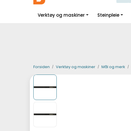
Skip to main content
|
|
|
Facebook
Instagram
LinkedIn
Verktøy og maskiner
Steinpleie
Forsiden
Verktøy og maskiner
Mål og merk