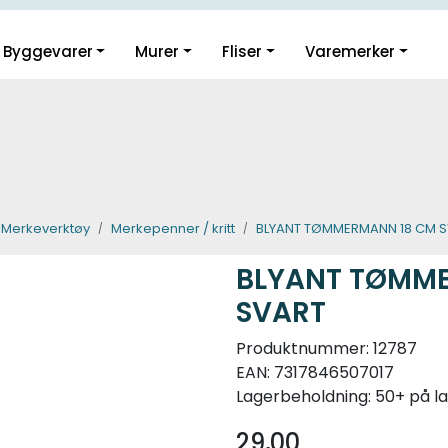
Guider og inspirasjon
Byggevarer
Murer
Fliser
Varemerker
Klikk og hent i Oslo
Merkeverktøy
Merkepenner / kritt
BLYANT TØMMERMANN 18 CM 
BLYANT TØMM
SVART
Produktnummer:
12787
EAN:
7317846507017
Lagerbeholdning:
50+ på l
29,00