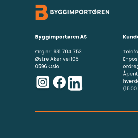
Byggimportøren AS
Kunde
Org.nr.: 931 704 753
Telefo
Østre Aker vei 105
E-post
0596 Oslo
ordre
Åpent(
hverd
(15:00