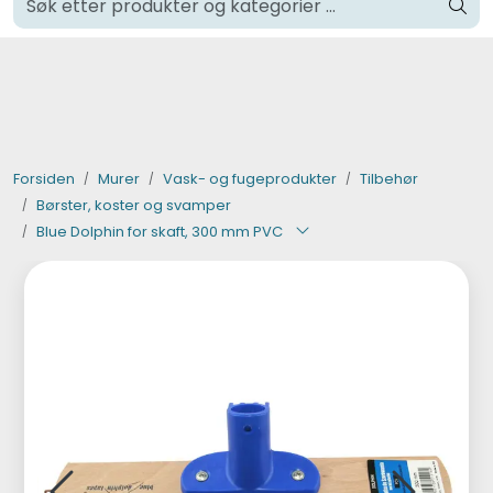
Skip to main content
Klikk og hent i Oslo
Verktøy og maskiner
Steinpleie
Forsiden
Murer
Vask- og fugeprodukter
Tilbehør
Børster, koster og svamper
Byggevarer
Blue Dolphin for skaft, 300 mm PVC
Murer
Fliser
Varemerker