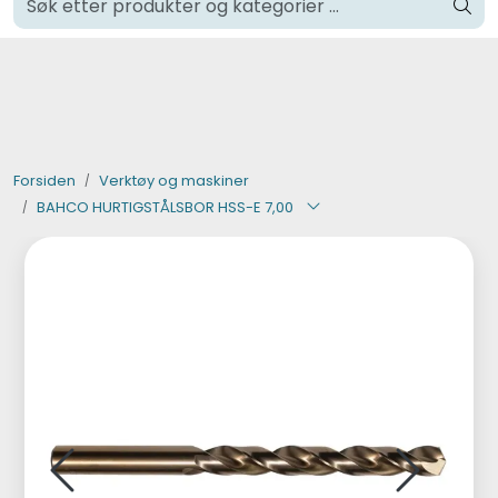
Skip to main content
Klikk og hent i Oslo
Verktøy og maskiner
Steinpleie
Forsiden
Verktøy og maskiner
BAHCO HURTIGSTÅLSBOR HSS-E 7,00
Byggevarer
Murer
Fliser
Varemerker