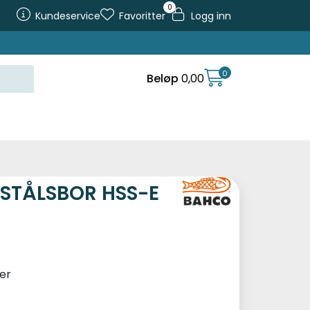
0
Kundeservice
Favoritter
Logg inn
0
Beløp
0,00
STÅLSBOR HSS-E
er