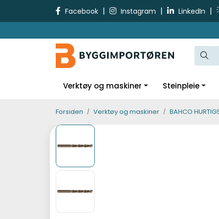
Skip to main content
|
|
|
Facebook
Instagram
LinkedIn
Verktøy og maskiner
Steinpleie
Forsiden
Verktøy og maskiner
BAHCO HURTIGS