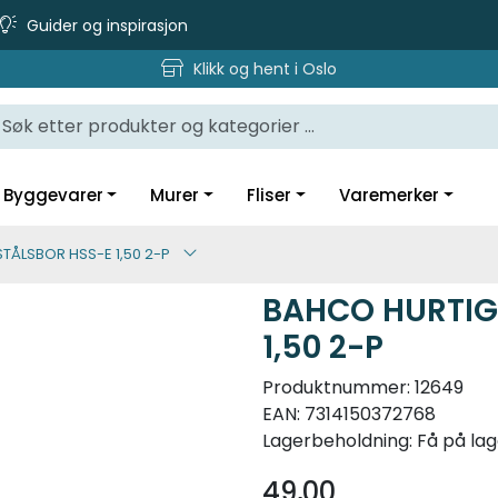
Guider og inspirasjon
Klikk og hent i Oslo
Byggevarer
Murer
Fliser
Varemerker
TÅLSBOR HSS-E 1,50 2-P
BAHCO HURTIG
1,50 2-P
Produktnummer:
12649
EAN:
7314150372768
Lagerbeholdning:
Få på lag
49,00