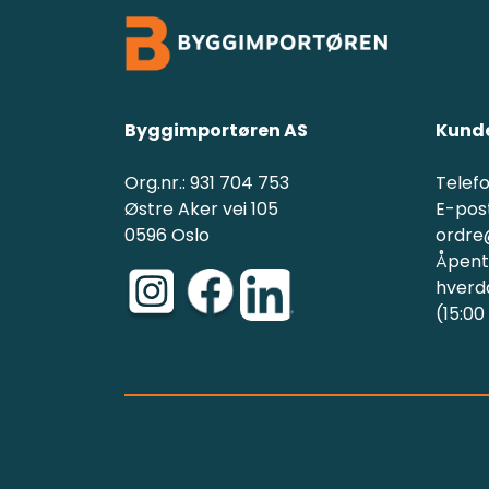
Byggimportøren AS
Kunde
Org.nr.: 931 704 753
Telefo
Østre Aker vei 105
E-post
0596 Oslo
ordre
Åpent(
hverd
(15:00