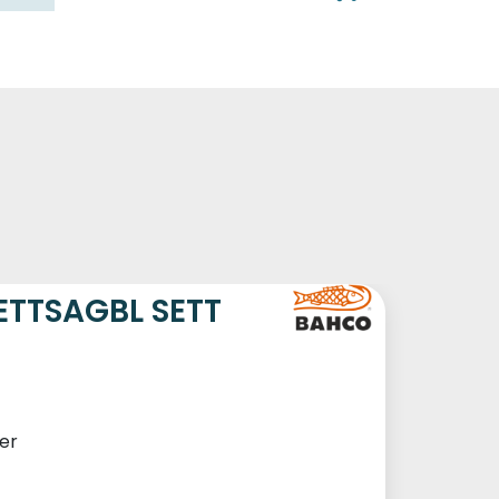
0
Kundeservice
Favoritter
Logg inn
TTSAGBL SETT
er