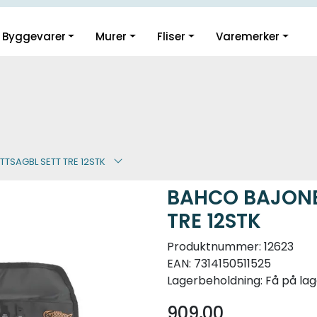
Guider og inspirasjon
Byggevarer
Murer
Fliser
Varemerker
Klikk og hent i Oslo
TSAGBL SETT TRE 12STK
BAHCO BAJONE
TRE 12STK
Produktnummer:
12623
EAN:
7314150511525
Lagerbeholdning:
Få på lag
909,00