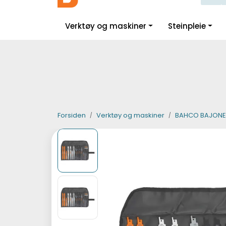
Skip to main content
|
|
|
Facebook
Instagram
LinkedIn
Verktøy og maskiner
Steinpleie
Forsiden
Verktøy og maskiner
BAHCO BAJONET