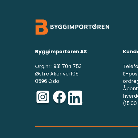
Byggimportøren AS
Kunde
Org.nr.: 931 704 753
Telefo
Østre Aker vei 105
E-post
0596 Oslo
ordre
Åpent(
hverd
(15:00