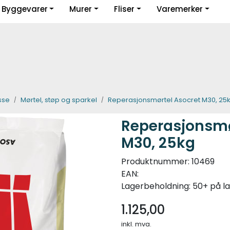
Byggevarer
Murer
Fliser
Varemerker
Guider og inspirasjon
sse
Mørtel, støp og sparkel
Reperasjonsmørtel Asocret M30, 25
Reperasjonsmø
M30, 25kg
Produktnummer:
10469
EAN:
Lagerbeholdning:
50+ på l
1.125,00
inkl. mva.