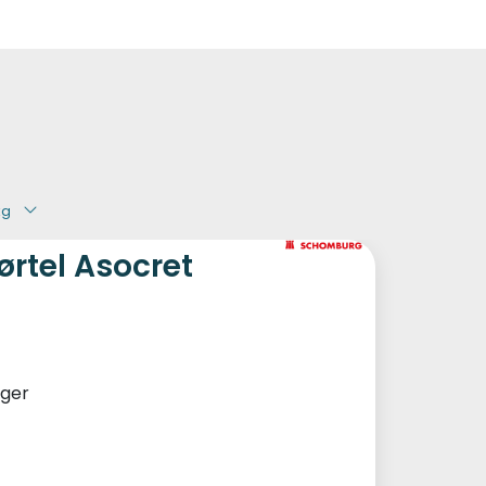
0
Kundeservice
Favoritter
Logg inn
kg
rtel Asocret
ager