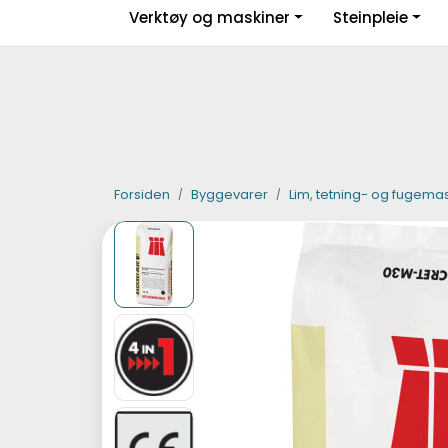
Skip to main content
Verktøy og maskiner
Steinpleie
|
|
|
Facebook
Instagram
LinkedIn
Forsiden
Byggevarer
Lim, tetning- og fugema