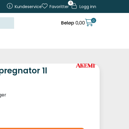
0
Kundeservice
Favoritter
Logg inn
0
Beløp
0,00
regnator 1l
ger