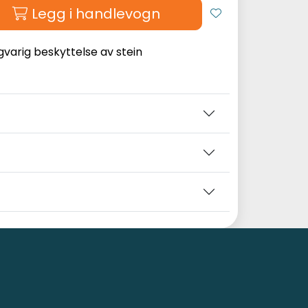
Legg i handlevogn
gvarig beskyttelse av stein