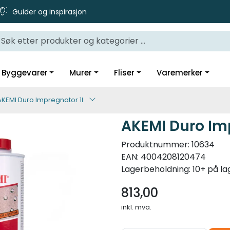
Guider og inspirasjon
Byggevarer
Murer
Fliser
Varemerker
AKEMI Duro Impregnator 1l
AKEMI Duro Imp
Produktnummer:
10634
EAN:
4004208120474
Lagerbeholdning:
10+ på la
813,00
inkl. mva.