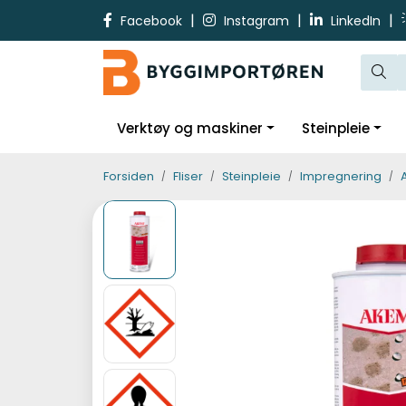
Skip to main content
|
|
|
Facebook
Instagram
LinkedIn
Verktøy og maskiner
Steinpleie
Forsiden
Fliser
Steinpleie
Impregnering