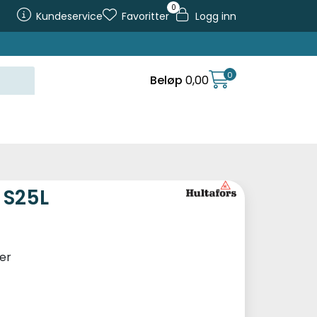
0
Kundeservice
Favoritter
Logg inn
0
Beløp
0,00
 S25L
er