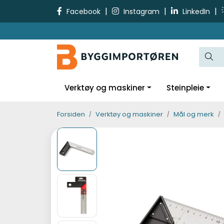
Skip to main content
|
|
|
Facebook
Instagram
LinkedIn
Verktøy og maskiner
Steinpleie
Forsiden
Verktøy og maskiner
Mål og merk