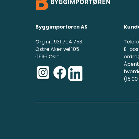
Byggimportøren AS
Kunde
Org.nr.: 931 704 753
Telefo
Østre Aker vei 105
E-post
0596 Oslo
ordre
Åpent(
hverd
(15:00