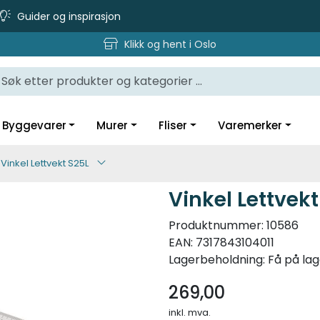
Guider og inspirasjon
Klikk og hent i Oslo
Byggevarer
Murer
Fliser
Varemerker
Vinkel Lettvekt S25L
Vinkel Lettvekt
Produktnummer:
10586
EAN:
7317843104011
Lagerbeholdning:
Få på lag
269,00
inkl. mva.