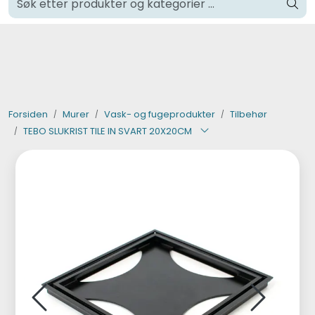
Skip to main content
Klikk og hent i Oslo
Verktøy og maskiner
Steinpleie
Forsiden
Murer
Vask- og fugeprodukter
Tilbehør
TEBO SLUKRIST TILE IN SVART 20X20CM
Byggevarer
Murer
Fliser
Varemerker