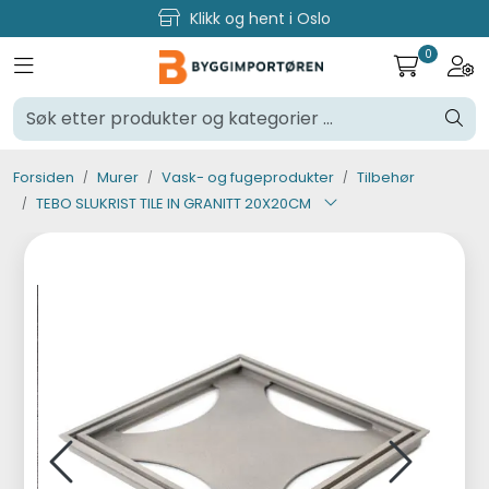
Skip to main content
Klikk og hent i Oslo
0
Toggle navigation
Togg
Verktøy og maskiner
Steinpleie
Forsiden
Murer
Vask- og fugeprodukter
Tilbehør
TEBO SLUKRIST TILE IN GRANITT 20X20CM
Byggevarer
Murer
Fliser
Varemerker