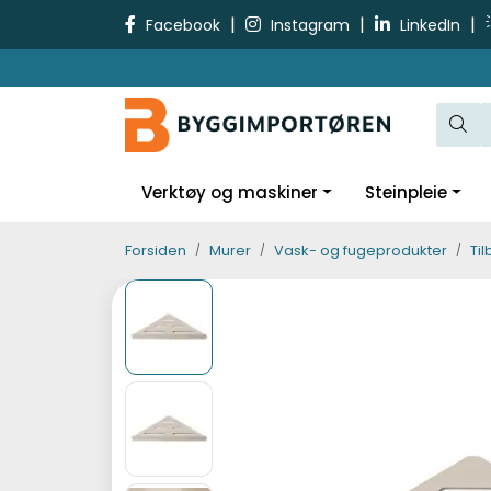
Skip to main content
|
|
|
Facebook
Instagram
LinkedIn
Verktøy og maskiner
Steinpleie
Forsiden
Murer
Vask- og fugeprodukter
Ti