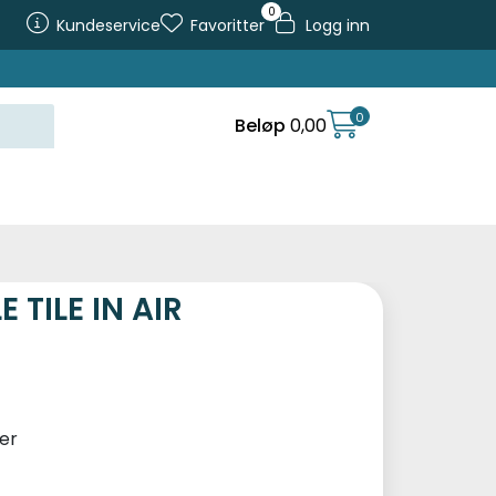
0
Kundeservice
Favoritter
Logg inn
0
Beløp
0,00
 TILE IN AIR
er