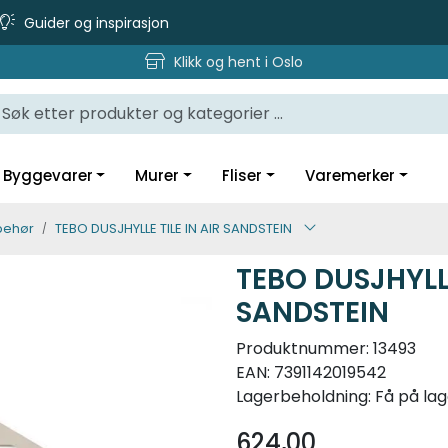
Guider og inspirasjon
Klikk og hent i Oslo
Byggevarer
Murer
Fliser
Varemerker
lbehør
TEBO DUSJHYLLE TILE IN AIR SANDSTEIN
TEBO DUSJHYLLE
SANDSTEIN
Produktnummer:
13493
EAN:
7391142019542
Lagerbeholdning:
Få på lag
624,00