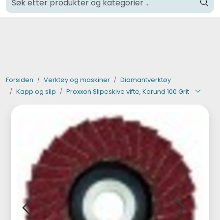
Skip to main content
Klikk og hent i Oslo
Verktøy og maskiner
Steinpleie
Forsiden
Verktøy og maskiner
Diamantverktøy
Kapp og slip
Proxxon Slipeskive vifte, Korund 100 Grit
Byggevarer
Murer
Fliser
Varemerker